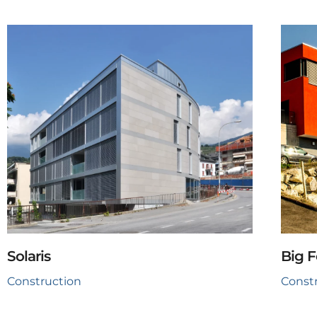
Solaris
Big F
Construction
Const