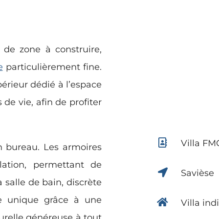
e de zone à construire,
e
particulièrement fine.
périeur dédié à l’espace
 de vie, afin de profiter
Villa FM
un bureau. Les armoires
lation, permettant de
Savièse
 salle de bain, discrète
e unique grâce à une
Villa ind
urelle généreuse à tout